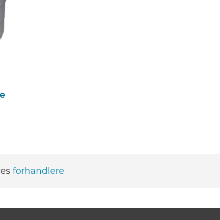
re
res
forhandlere