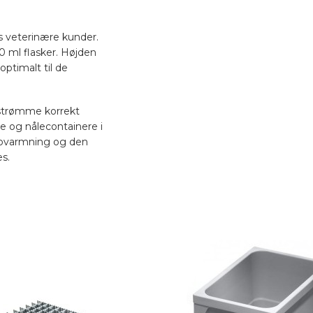
res veterinære kunder.
50 ml flasker. Højden
optimalt til de
dsstrømme korrekt
re og nålecontainere i
 opvarmning og den
s.