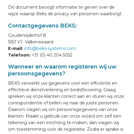
Dit document beoogt informatie te geven over de
AUTOMERKEN
wijze waarop Beks de privacy van personen waarborgt.
Contactgegevens BEKS:
CONTACT
Goudenrijderhof 8
5551 VJ Valkenswaard
VOERTUIG INRICHTEN
E-mail:
info@beks-systems.com
Telefoon:
+31 (0) 40 204 5052
Wanneer en waarom registeren wij uw
NL
persoonsgegevens?
BEKS verwerkt uw gegevens voor een efficiënte en
effectieve dienstverlening en bedrijfsvoering. Graag
spreken wij onze klanten correct aan en sturen wij onze
correspondentie of bellen wij naar de juiste personen.
Daarom vragen wij om persoonsgegevens van onze
klanten. Maakt u gebruik van onze wizard om zelf een
tekening van een inrichting te maken, dan vragen wij
om toestemming voor de registratie. Zodra er sprake is