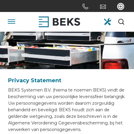
Sla
links
over
Spring
Navigatie
naar
de
HOME
inhoud
Spring
naar
OVER ONS
navigatie
Privacy Statement
SYSTEMEN
BEKS Systemen B.V. (hierna te noemen BEKS) vindt de
bescherming van uw persoonlijke levenssfeer belangrijk.
MAATWERK
Uw persoonsgegevens worden daarom zorgvuldig
behandeld en beveiligd. BEKS houdt zich aan de
geldende wetgeving, zoals deze beschreven is in de
SECTOREN
Algemene Verordening Gegevensbescherming, bij het
verwerken van persoonsgegevens.