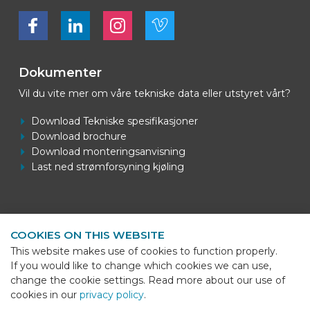
Bekijk ons op Facebook
Bekijk ons op LinkedIn
Bekijk ons op LinkedIn
Bekijk ons op Vimeo
Dokumenter
Vil du vite mer om våre tekniske data eller utstyret vårt?
Download Tekniske spesifikasjoner
Download brochure
Download monteringsanvisning
Last ned strømforsyning kjøling
Kontaktinformasjon
COOKIES ON THIS WEBSITE
BEKS Systems
This website makes use of cookies to function properly.
Meerheide 58
If you would like to change which cookies we can use,
5521 DZ Eersel
change the cookie settings. Read more about our use of
cookies in our
privacy policy
.
Telefoon
+31 (0)85 - 064 58 92
Sho