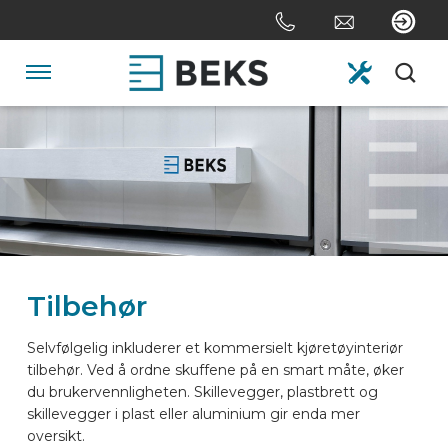
Skip
links
Jump
to
Navigation
the
content
HOME
Jump
to
the
OM OSS
navigation
SYSTEMER
Tilbehør
SKREDDERSYDD
Selvfølgelig inkluderer et kommersielt kjøretøyinteriør
tilbehør. Ved å ordne skuffene på en smart måte, øker
du brukervennligheten. Skillevegger, plastbrett og
SEKTORER
skillevegger i plast eller aluminium gir enda mer
oversikt.