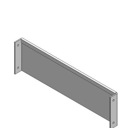
BILMERKER
KONTAKT
KJØRETØYUTSTYR ONLINE
NO