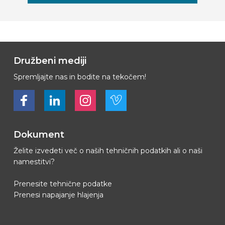
Družbeni mediji
Spremljajte nas in bodite na tekočem!
Bekijk ons op Facebook
Bekijk ons op LinkedIn
Bekijk ons op LinkedIn
Bekijk ons op Vimeo
Dokument
Želite izvedeti več o naših tehničnih podatkih ali o naši
namestitvi?
Prenesite tehnične podatke
Prenesi napajanje hlajenja