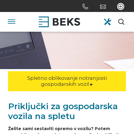
Skip
links
Jump
to
Navigation
the
content
HOME
Jump
to
the
O NAS
navigation
Spletno oblikovanje notranjosti
SISTEMI
gospodarskih vozil ▸
PO MERI
Priključki za gospodarska
vozila na spletu
SEKTOR
Želite sami sestaviti opremo v vozilu? Potem