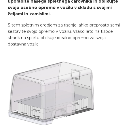
uporabite našega spletnega čarovnika in oblikujte
PREPOZNAVALNIK AVTOMOBILOV
svojo osebno opremo v vozilu v skladu s svojimi
željami in zamislimi.
S tem spletnim orodjem za risanje lahko preprosto sami
PIŠITE NA
sestavite svojo opremo v vozilu. Vsako leto na tisoče
strank na spletu oblikuje idealno opremo za svoja
dostavna vozila.
OPREMLJANJE VOZILA
SL