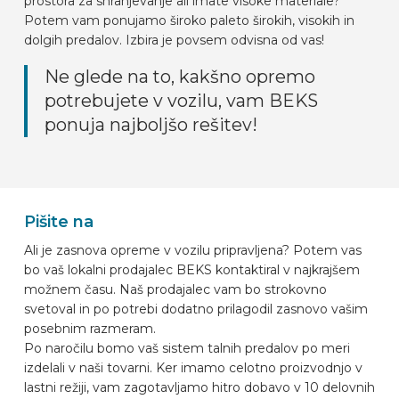
prostora za shranjevanje ali imate visoke materiale?
Potem vam ponujamo široko paleto širokih, visokih in
dolgih predalov. Izbira je povsem odvisna od vas!
Ne glede na to, kakšno opremo
potrebujete v vozilu, vam BEKS
ponuja najboljšo rešitev!
Pišite na
Ali je zasnova opreme v vozilu pripravljena? Potem vas
bo vaš lokalni prodajalec BEKS kontaktiral v najkrajšem
možnem času. Naš prodajalec vam bo strokovno
svetoval in po potrebi dodatno prilagodil zasnovo vašim
posebnim razmeram.
Po naročilu bomo vaš sistem talnih predalov po meri
izdelali v naši tovarni. Ker imamo celotno proizvodnjo v
lastni režiji, vam zagotavljamo hitro dobavo v 10 delovnih