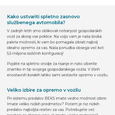
Kako ustvariti spletno zasnovo
službenega avtomobila?
V zadnjih letih smo oblikovali notranjost gospodarskih
vozil za skoraj vse poklice. Na voljo vam je naša široka
paleta možnosti, ki vam bo pomagala izbrati najbolj
idealno opremo za vas. Naša ponudba obsega več kot
5,5 milijona različnih konfiguracij!
Pojdite na spletno orodje za risanje in nato izberite
znamko in tip svojega gospodarskega vozila. V štirih
enostavnih korakih lahko sami sestavite opremo v vozilu.
Veliko izbire za opremo v vozilu
Pri sistemu predalov BEKS imate vedno možnost izbire.
Imate veliko nizkih predmetov? Potem je niz nizkih
predalov najboljša rešitev za vas. Potrebujete več