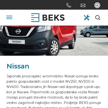
Skip
links
Jump
to
Navigation
the
content
HOME
Jump
to
the
O NAS
navigation
Nissan
SISTEMI
Japonski proizvajalec avtomobilov Nissan ponuja široko
paleto gospodarskih vozil z modeli NV250, NV300 in
PO MERI
NV400. Tradicionalno jih Nissan rad dopolnjuje s pick-upi,
kot je Navara. Pripomočki za gospodarska vozila Nissan
morajo ponujati številne možnosti, da bi tej široki paleti
SEKTOR
vedno zagotovili najboljšo rešitev. Podjetje BEKS ponuja
te možnosti. Najboljša oprema za vaš kombi ali džip