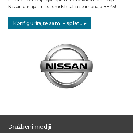
Nissan prihaja z nizozemskih tal in se imenuje BEKS!
PREPOZNAVALNIK AVTOMOBILOV
Konfigurirajte sami v spletu ▸
PIŠITE NA
OPREMLJANJE VOZILA
SL
Družbeni mediji