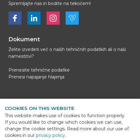
Spremljajte nas in bodite na tekočem!
Bekijk ons op Facebook
Bekijk ons op LinkedIn
Bekijk ons op LinkedIn
Bekijk ons op Vimeo
Dokument
Želite izvedeti več o naših tehničnih podatkih ali o naši
namestitvi?
Prenesite tehnične podatke
Prenesi napajanje hlajenja
Kontaktni podatki
COOKIES ON THIS WEBSITE
BEKS Systems
This website makes use of cookies to function properly.
Meerheide 58
If you would like to change which cookies we can use,
5521 DZ Eersel
change the cookie settings. Read more about our use of
cookies in our
privacy policy
.
Telefoon
+31 (0)85 - 064 58 92
Sho