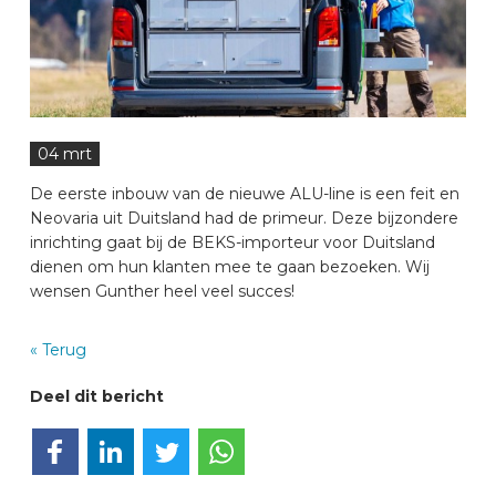
AUTOMERKEN
CONTACT
04 mrt
VOERTUIG INRICHTEN
De eerste inbouw van de nieuwe ALU-line is een feit en
Neovaria uit Duitsland had de primeur. Deze bijzondere
inrichting gaat bij de BEKS-importeur voor Duitsland
NL
dienen om hun klanten mee te gaan bezoeken. Wij
wensen Gunther heel veel succes!
« Terug
Deel dit bericht
Deel op Facebook
Deel op LinkedIn
Deel op Twitter
Deel via WhatsApp