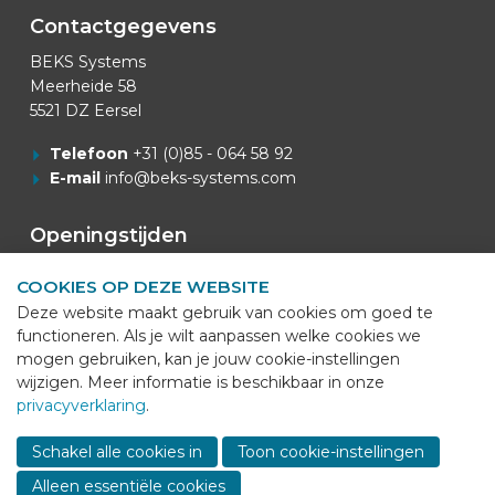
Contactgegevens
BEKS Systems
Meerheide 58
5521 DZ Eersel
Telefoon
+31 (0)85 - 064 58 92
E-mail
info@beks-systems.com
Openingstijden
Openingstijden Kantoor: 07:00u - 16:00u.
COOKIES OP DEZE WEBSITE
Deze website maakt gebruik van cookies om goed te
Van Mei t/m September
functioneren. Als je wilt aanpassen welke cookies we
Openingstijden Productie: 06:00u - 14:45u.
mogen gebruiken, kan je jouw cookie-instellingen
wijzigen. Meer informatie is beschikbaar in onze
Goederenontvangst: 07:00u. - 14:45u.
privacyverklaring
.
Sho
cont
Zaterdag-Zondag gesloten
Schakel alle cookies in
Toon cookie-instellingen
info
Alleen essentiële cookies