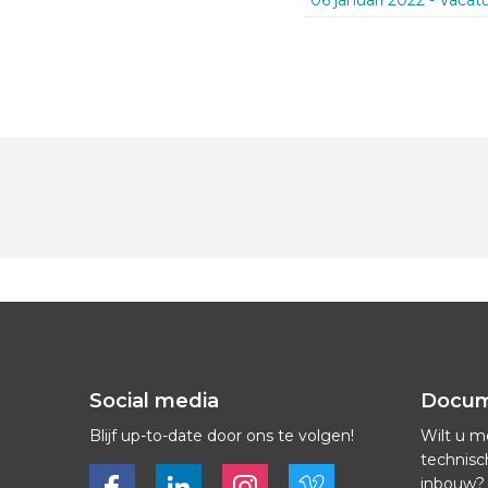
06 januari 2022
-
Vacat
Social media
Docu
Blijf up-to-date door ons te volgen!
Wilt u m
technisc
Bekijk ons op Facebook
Bekijk ons op LinkedIn
Bekijk ons op LinkedIn
Bekijk ons op Vimeo
inbouw?