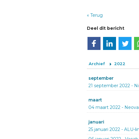
« Terug
Deel dit bericht
Deel op Facebook
Deel op LinkedIn
Deel op Twi
Archief
2022
september
21 september 2022
-
Ni
maart
04 maart 2022
-
Neovar
januari
25 januari 2022
-
ALU-li