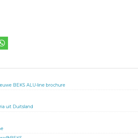
tter
Deel via WhatsApp
euwe BEKS ALU-line brochure
ia uit Duitsland
ne