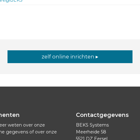
ure@BEKS
zelf online inrichten ▸
menten
Contactgegevens
eer weten over onze
BEKS Systems
he gegevens of over onze
Meerheide 58
5521 DZ Eersel