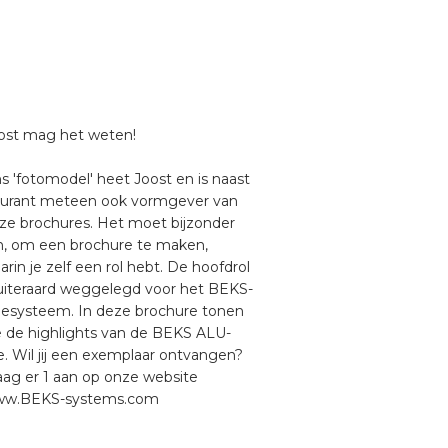
ost mag het weten!
s 'fotomodel' heet Joost en is naast
gurant meteen ook vormgever van
ze brochures. Het moet bijzonder
jn, om een brochure te maken,
arin je zelf een rol hebt. De hoofdrol
 uiteraard weggelegd voor het BEKS-
desysteem. In deze brochure tonen
 de highlights van de BEKS ALU-
ne. Wil jij een exemplaar ontvangen?
aag er 1 aan op onze website
w.BEKS-systems.com