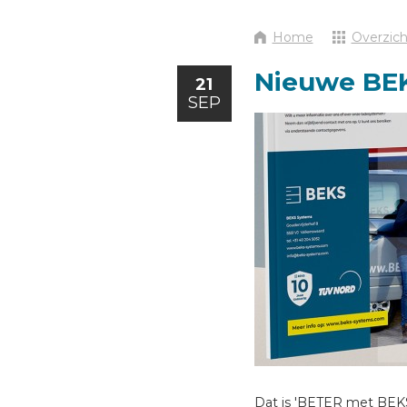
Home
Overzich
VOERTUIG INRICHTEN
Nieuwe BEK
21
NL
SEP
Dat is 'BETER met BEKS