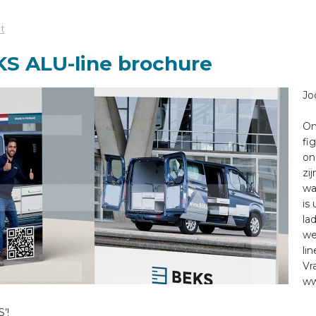
t
S ALU-line brochure
Jo
On
fi
on
zi
wa
is
la
we
li
Vr
ww
’!