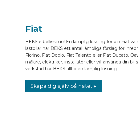
KONFIGURERA ONLINE
Fiat
SV
BEKS è bellissimo! En lämplig lösning för din Fiat van?
lastbilar har BEKS ett antal lämpliga förslag för inred
Fiorino, Fiat Doblo, Fiat Talento eller Fiat Ducato. O
målare, elektriker, installatör eller vill använda din bi
verkstad har BEKS alltid en lämplig lösning.
Skapa dig själv på nätet ▸