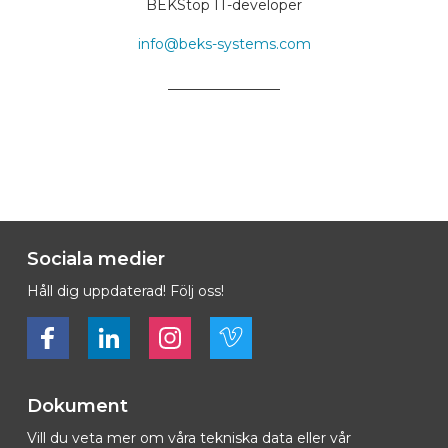
BEKStop IT-developer
info@beks-systems.com
________________
Sociala medier
Håll dig uppdaterad! Följ oss!
Bekijk ons op Facebook
Bekijk ons op LinkedIn
Bekijk ons op LinkedIn
Bekijk ons op Vimeo
Dokument
Vill du veta mer om våra tekniska data eller vår