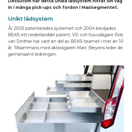
Dessutom har detta unika lådsystem hittat sin väg
BILMÄRKEN
in i många pick-ups och fordon i Maxisegmentet.
Unikt lådsystem
KONTAKTA
År 2003 patenterades systemet och 2004 beviljades
BEKS ett nederländskt patent. VD och huvudägare Rob
van Dinther har varit en del av BEKS-teamet i mer än 10
KONFIGURERA ONLINE
år. Tillsammans med aktieägaren Marc Bleyens leder de
gemensamt ledningen.
SV