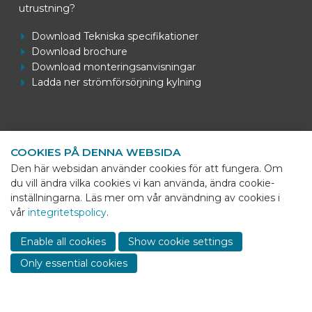
utrustning?
Download Tekniska specifikationer
Download brochure
Download monteringsanvisningar
Ladda ner strömförsörjning kylning
Kontaktuppgifter
COOKIES PÅ DENNA WEBSIDA
BEKS Systems
Den här websidan använder cookies för att fungera. Om
Meerheide 58
du vill ändra vilka cookies vi kan använda, ändra cookie-
5521 DZ Eersel
inställningarna. Läs mer om vår användning av cookies i
vår
integritetspolicy
.
Telefoon
+31 (0)85 - 064 58 92
Sho
cont
E-mail
info@beks-systems.com
Enable all cookies
Show cookie settings
info
Only essential cookies
© 2026 - BEKS Systems
Sitemap
Dealer login
-
Privacy statement