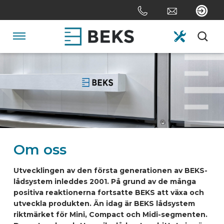
Skip
links
Jump
to
Navigation
the
content
HOME
Jump
to
the
OM OSS
navigation
SYSTEM
Om oss
SKRÄDDARSYDD
Utvecklingen av den första generationen av BEKS-
lådsystem inleddes 2001. På grund av de många
positiva reaktionerna fortsatte BEKS att växa och
SEKTORERNA
utveckla produkten. Än idag är BEKS lådsystem
riktmärket för Mini, Compact och Midi-segmenten.