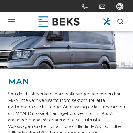
Skip
links
Jump
to
Navigation
the
content
HOME
Jump
to
the
OM OSS
navigation
MAN
SYSTEM
Som lastbilstillverkare inom Volkswagenkoncernen har
MAN inte varit verksamt inom sektorn för lätta
SKRÄDDARSYDD
nyttofordon särskilt länge. Anpassning av lastutrymmet i
din MAN TGE-skåpbil är inget problem för BEKS. Vi
använder gärna vår erfarenhet av att utrusta
SEKTORERNA
Volkswagen Crafter för att förvandla din MAN TGE till en
fullblods arbetshäst, komplett med ett valfritt