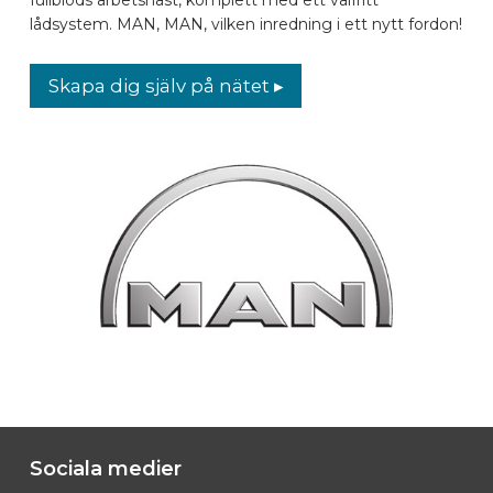
lådsystem. MAN, MAN, vilken inredning i ett nytt fordon!
BILMÄRKEN
Skapa dig själv på nätet ▸
KONTAKTA
KONFIGURERA ONLINE
SV
Sociala medier