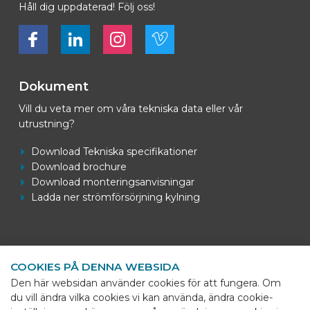
Håll dig uppdaterad! Följ oss!
Bekijk ons op Facebook
Bekijk ons op LinkedIn
Bekijk ons op LinkedIn
Bekijk ons op Vimeo
Dokument
Vill du veta mer om våra tekniska data eller vår
utrustning?
Download Tekniska specifikationer
Download brochure
Download monteringsanvisningar
Ladda ner strömförsörjning kylning
Kontaktuppgifter
COOKIES PÅ DENNA WEBSIDA
BEKS Systems
Den här websidan använder cookies för att fungera. Om
Meerheide 58
du vill ändra vilka cookies vi kan använda, ändra cookie-
5521 DZ Eersel