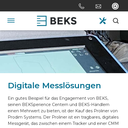
Skip
links
Jump
to
Navigation
the
content
HOME
Jump
to
the
ÜBER UNS
navigation
SYSTEME
Digitale Messlösungen
ANPASSUNG
Ein gutes Beispiel für das Engagement von BEKS,
seinen BEKSperience Centern und BEKS-Händlern
einen Mehrwert zu bieten, ist der Kauf des Proliner von
SEKTOREN
Prodim Systems. Der Proliner ist ein tragbares, digitales
Messgerät, das zwischen einem Tracker und einer CMM