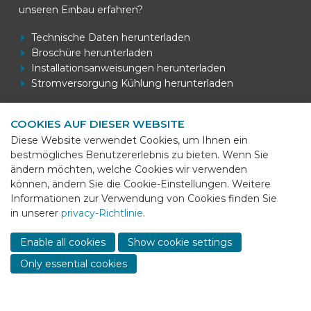
unseren Einbau erfahren?
Technische Daten herunterladen
Broschüre herunterladen
Installationsanweisungen herunterladen
Stromversorgung Kühlung herunterladen
COOKIES AUF DIESER WEBSITE
Kontaktdaten
Diese Website verwendet Cookies, um Ihnen ein
bestmögliches Benutzererlebnis zu bieten. Wenn Sie
BEKS Systems
ändern möchten, welche Cookies wir verwenden
Meerheide 58
können, ändern Sie die Cookie-Einstellungen. Weitere
5521 DZ Eersel
Informationen zur Verwendung von Cookies finden Sie
in unserer
privacy-Richtlinie
.
Telefon
+31 (0)85 - 064 58 92
Sho
cont
E-mail
info@beks-systems.com
Enable all cookies
Show cookie settings
info
Only essential cookies
© 2026 - BEKS Systems
Sitemap
Dealer login
-
Privacy statement