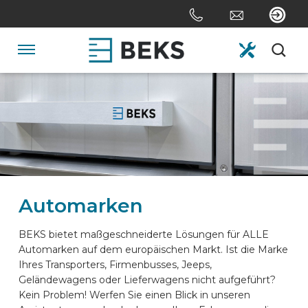
Skip
links
Jump
to
Navigation
the
content
HOME
Jump
to
the
ÜBER UNS
navigation
SYSTEME
Automarken
ANPASSUNG
BEKS bietet maßgeschneiderte Lösungen für ALLE
Automarken auf dem europäischen Markt. Ist die Marke
Ihres Transporters, Firmenbusses, Jeeps,
SEKTOREN
Geländewagens oder Lieferwagens nicht aufgeführt?
Kein Problem! Werfen Sie einen Blick in unseren