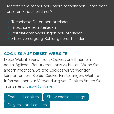
Möchten Sie mehr über unsere technischen Daten oder
unseren Einbau erfahren?
Technische Daten herunterladen
Broschüre herunterladen
Installationsanweisungen herunterladen
Stromversorgung Kühlung herunterladen
COOKIES AUF DIESER WEBSITE
Kontaktdaten
Diese Website verwendet Cookies, um Ihnen ein
bestmögliches Benutzererlebnis zu bieten. Wenn Sie
BEKS Systems
ändern möchten, welche Cookies wir verwenden
Meerheide 58
können, ändern Sie die Cookie-Einstellungen. Weitere
5521 DZ Eersel
Informationen zur Verwendung von Cookies finden Sie
in unserer
privacy-Richtlinie
.
Telefon
+31 (0)85 - 064 58 92
Sho
cont
E-mail
info@beks-systems.com
Enable all cookies
Show cookie settings
info
Only essential cookies
© 2026 - BEKS Systems
Sitemap